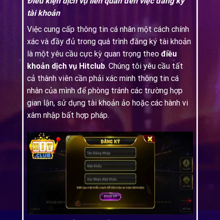
Điều kiện dịch vụ liên quan đến việc đăng ký
tài khoản
Việc cung cấp thông tin cá nhân một cách chính
xác và đầy đủ trong quá trình đăng ký tài khoản
là một yêu cầu cực kỳ quan trọng theo
điều
khoản dịch vụ Hitclub
. Chúng tôi yêu cầu tất
cả thành viên cần phải xác minh thông tin cá
nhân của mình để phòng tránh các trường hợp
gian lận, sử dụng tài khoản ảo hoặc các hành vi
xâm nhập bất hợp pháp.