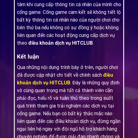
tâm khi cung cấp thông tin cá nhân của mình cho
cổng game. Cổng game cam kết sẽ không tiết lộ
bất kỳ thông tin cá nhân nào của người chơi cho
bên thứ ba nếu không có sự đồng ý hoặc không
liên quan đến các hoạt động cung cấp dịch vụ
theo
điều khoản dịch vụ HITCLUB
.
Kết luận
Qua những nội dung trình bày ở trên, người chơi
đã được cập nhật chi tiết về chính sách
điều
khoản dịch vụ HITCLUB
. Đây là những quy định
vô cùng quan trọng mà tất cả thành viên cần
phải đọc, hiểu rõ và tuân thủ theo trong suốt
quá trình tham gia trải nghiệm các dịch vụ tại
cổng game. Nếu bạn có bất kỳ thắc mắc nào
liên quan đến các điều khoản dịch vụ, đừng ngần
ngại liên hệ ngay với đội ngũ hỗ trợ khách hàng
chuyên nghiệp để được giải đáp nhanh chóng và