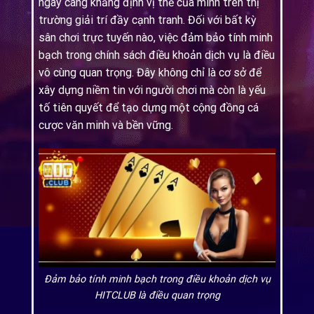
ngày càng khẳng định vị thế của mình trên thị
trường giải trí đầy cạnh tranh. Đối với bất kỳ
sân chơi trực tuyến nào, việc đảm bảo tính minh
bạch trong chính sách điều khoản dịch vụ là điều
vô cùng quan trọng. Đây không chỉ là cơ sở để
xây dựng niềm tin với người chơi mà còn là yếu
tố tiên quyết để tạo dựng một cộng đồng cá
cược văn minh và bền vững.
Đảm bảo tính minh bạch trong điều khoản dịch vụ
HITCLUB là điều quan trọng